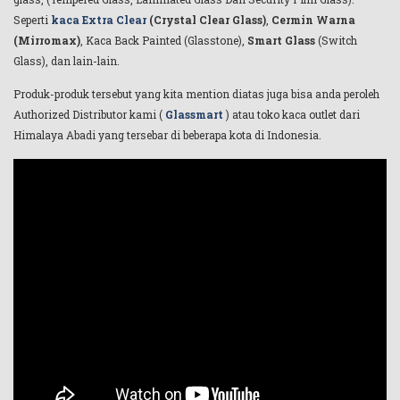
Seperti
kaca Extra Clear
(Crystal Clear Glass)
,
Cermin Warna
(Mirromax)
, Kaca Back Painted (Glasstone),
Smart Glass
(Switch
Glass), dan lain-lain.
Produk-produk tersebut yang kita mention diatas juga bisa anda peroleh
Authorized Distributor kami (
Glassmart
) atau toko kaca outlet dari
Himalaya Abadi yang tersebar di beberapa kota di Indonesia.