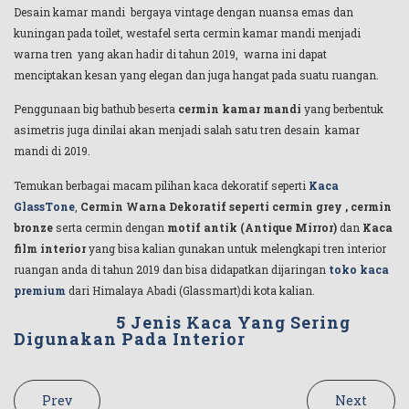
Desain kamar mandi bergaya vintage dengan nuansa emas dan
kuningan pada toilet, westafel serta cermin kamar mandi menjadi
warna tren yang akan hadir di tahun 2019, warna ini dapat
menciptakan kesan yang elegan dan juga hangat pada suatu ruangan.
Penggunaan big bathub beserta
cermin kamar mandi
yang berbentuk
asimetris juga dinilai akan menjadi salah satu tren desain kamar
mandi di 2019.
Temukan berbagai macam pilihan kaca dekoratif seperti
Kaca
GlassTone
,
Cermin Warna Dekoratif seperti cermin grey , cermin
bronze
serta cermin dengan
motif antik (Antique Mirror)
dan
Kaca
film interior
yang bisa kalian gunakan untuk melengkapi tren interior
ruangan anda di tahun 2019 dan bisa didapatkan dijaringan
toko kaca
premium
dari Himalaya Abadi (Glassmart)di kota kalian.
Baca juga :
5 Jenis Kaca Yang Sering
Digunakan Pada Interior
Prev
Next