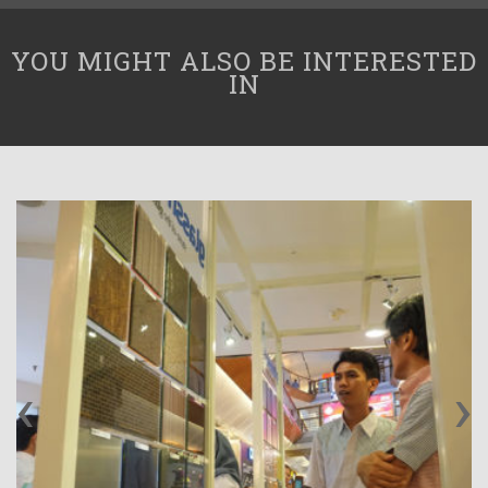
YOU MIGHT ALSO BE INTERESTED
IN
‹
›