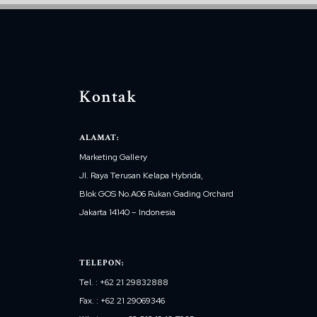
Kontak
ALAMAT:
Marketing Gallery
Jl. Raya Terusan Kelapa Hybrida,
Blok GOS No.A06 Rukan Gading Orchard
Jakarta 14140 – Indonesia
TELEPON:
Tel. : +62 21 29832888
Fax. : +62 21 29069346