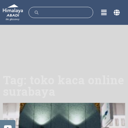
Tag: toko kaca online
surabaya