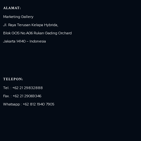
ALAMAT:
Marketing Gallery
Jl. Raya Terusan Kelapa Hybrida,
Blok GOS No.A06 Rukan Gading Orchard
Jakarta 14140 – Indonesia
TELEPON:
Tel. : +62 21 29832888
Fax. : +62 21 29069346
Whatsapp : +62 812 1940 7905