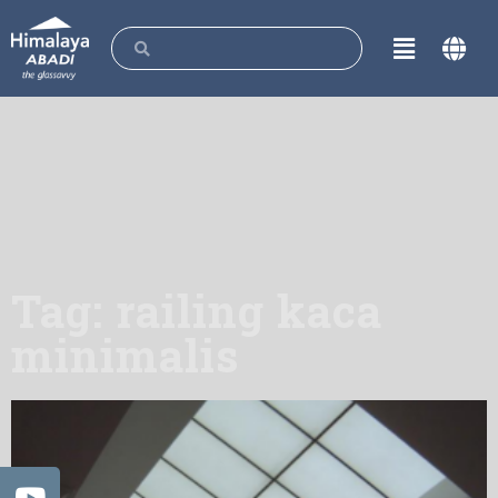
Tag: railing kaca
minimalis