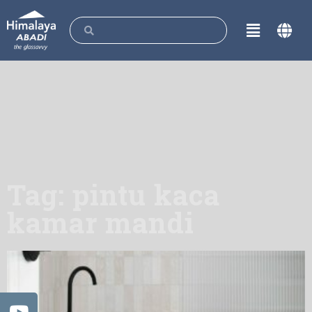
Tag: pintu kaca
kamar mandi