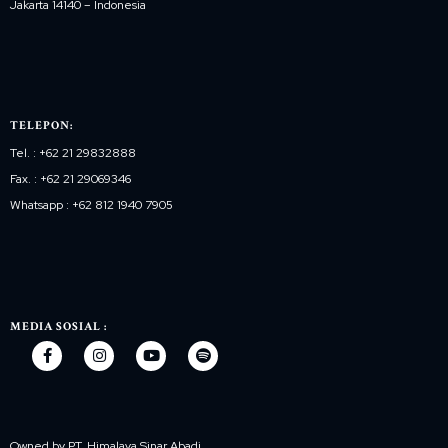
Jakarta 14140 – Indonesia
TELEPON:
Tel. : +62 21 29832888
Fax. : +62 21 29069346
Whatsapp : +62 812 1940 7905
MEDIA SOSIAL :
Owned by PT. Himalaya Sinar Abadi