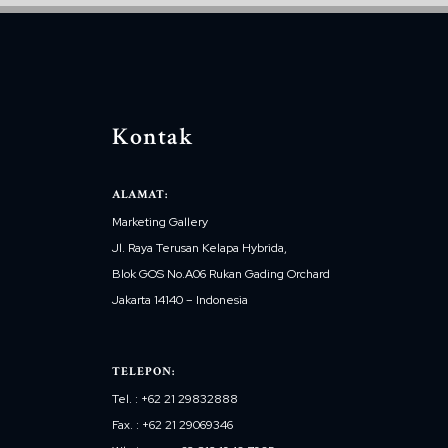
Kontak
ALAMAT:
Marketing Gallery
Jl. Raya Terusan Kelapa Hybrida,
Blok GOS No.A06 Rukan Gading Orchard
Jakarta 14140 – Indonesia
TELEPON:
Tel. : +62 21 29832888
Fax. : +62 21 29069346