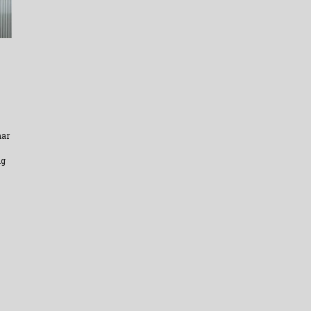
mar
ng