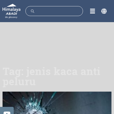
Tag: jenis kaca anti
peluru