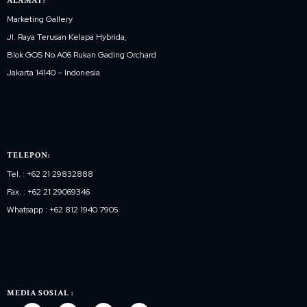
ALAMAT:
Marketing Gallery
Jl. Raya Terusan Kelapa Hybrida,
Blok GOS No.A06 Rukan Gading Orchard
Jakarta 14140 – Indonesia
TELEPON:
Tel. : +62 21 29832888
Fax. : +62 21 29069346
Whatsapp : +62 812 1940 7905
MEDIA SOSIAL :