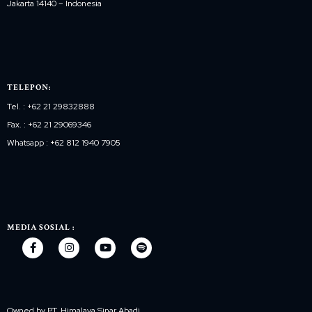
Jakarta 14140 – Indonesia
TELEPON:
Tel. : +62 21 29832888
Fax. : +62 21 29069346
Whatsapp : +62 812 1940 7905
MEDIA SOSIAL :
Owned by PT. Himalaya Sinar Abadi