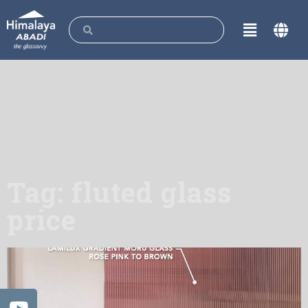
Tag: fluted glass
price