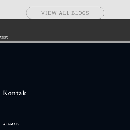
VIEW ALL BLOGS
test
Kontak
ALAMAT: