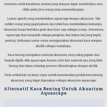
terutama untuk kesehatan mental yang dimana dapat memberikan rasa
rileks pada jiwa orang yang memandangnya.
Lantas apasih yang membedakan aquascape dengan akuarium. Tak
sedikit orang yang gagal paham dan tidak bisa membedakan keduanya.
Akuarium hanya berfokus pada ikan hias saja sebagai isinya. Sementara
aquascape ikan hanyalah sebagai penghias dan bukan hal yang begitu
penting. Keduanya sama-sama menggunakan akuarium kaca ataupun
akrilik sebagai wadahnya.
Kaca bening merupakan material akuarium yang cukup populer dan
banyak dipilih oleh aquascaper, karena sifat dari material nya yang lebih
bening dan tahan terhadap goresan dibandingkan dengan akrilik.
Pada artikel kali ini kami ingin merekomendasikan produk kaca bening
akuarium yang dapat digunakan sebagai akuarium aquascape.
Alternatif Kaca Bening Untuk Akuarium
Aquascape