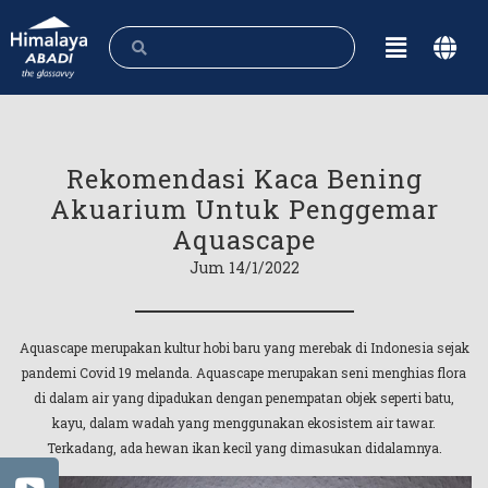
Rekomendasi Kaca Bening
Akuarium Untuk Penggemar
Aquascape
Jum 14/1/2022
Aquascape merupakan kultur hobi baru yang merebak di Indonesia sejak
pandemi Covid 19 melanda. Aquascape merupakan seni menghias flora
di dalam air yang dipadukan dengan penempatan objek seperti batu,
kayu, dalam wadah yang menggunakan ekosistem air tawar.
Terkadang, ada hewan ikan kecil yang dimasukan didalamnya.