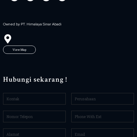
Owned by PT. Himalaya Sinar Abadi
View Map
Hubungi sekarang !