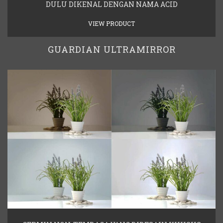
DULU DIKENAL DENGAN NAMA ACID
VIEW PRODUCT
GUARDIAN ULTRAMIRROR