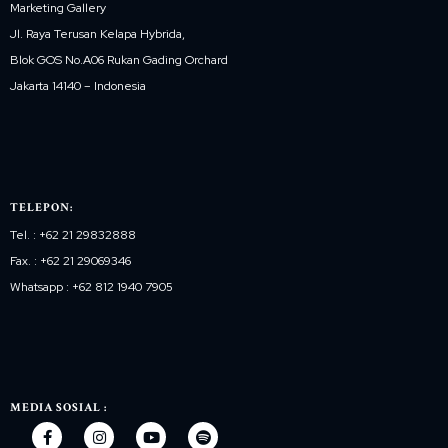
Marketing Gallery
Jl. Raya Terusan Kelapa Hybrida,
Blok GOS No.A06 Rukan Gading Orchard
Jakarta 14140 – Indonesia
TELEPON:
Tel. : +62 21 29832888
Fax. : +62 21 29069346
Whatsapp : +62 812 1940 7905
MEDIA SOSIAL :