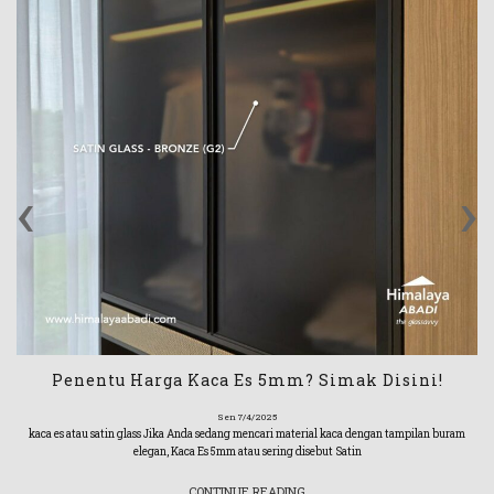
‹
›
Penentu Harga Kaca Es 5mm? Simak Disini!
Sen 7/4/2025
kaca es atau satin glass Jika Anda sedang mencari material kaca dengan tampilan buram
elegan, Kaca Es 5mm atau sering disebut Satin
CONTINUE READING