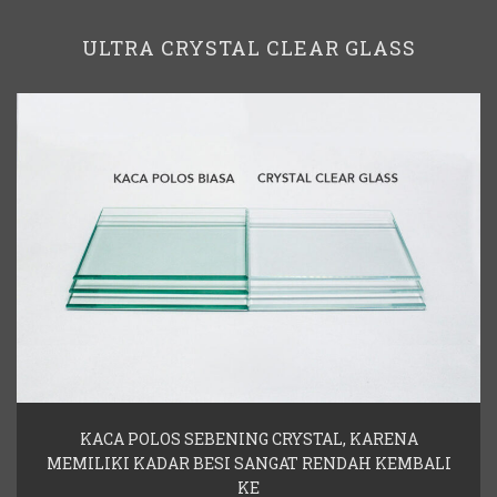
ULTRA CRYSTAL CLEAR GLASS
KACA POLOS SEBENING CRYSTAL, KARENA
MEMILIKI KADAR BESI SANGAT RENDAH KEMBALI
KE